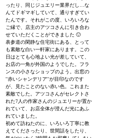
ったり、同じジュエリー業界だし…な
んてドギマギしていて、通りすぎてい
たんです。それがこの度、いろいろな
ご縁で、店主のアツコさんに引き合わ
せていただくことができました 🙂
表参道の閑静な住宅街にある、とって
も素敵な白い一軒家にあります。この
日はとても心地よい光が差していて、
お店の一角が外国のようでした。フラ
ンスの小さなショップのよう。出窓の 
”赤いシャンデリア”が目印なのです
が、見たことのない赤い色。これまた
素敵でした。アツコさんがセレクトさ
れた7人の作家さんのジュエリーが置か
れていて、お店全体が澄んだ光にあふ
れていました。
初めて訪ねたのに、いろいろ丁寧に教
えてくださったり、世間話をしたり、
気がついたら2時間もお邪魔してしまい