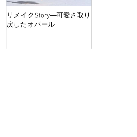
リメイクStory―可愛さ取り
大丸東京POP
戻したオパール
ございました
Recent Posts
リメイクStory―可愛さ取り
戻したオパール
大丸東京POPUPありがとう
ございました！