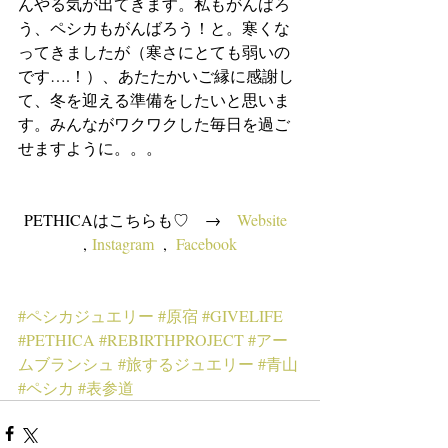
んやる気が出てきます。私もがんばろ
う、ペシカもがんばろう！と。寒くな
ってきましたが（寒さにとても弱いの
です….！）、あたたかいご縁に感謝し
て、冬を迎える準備をしたいと思いま
す。みんながワクワクした毎日を過ご
せますように。。。
PETHICAはこちらも♡　→　
Website
,
 Instagram
  ,  
Facebook
#ペシカジュエリー
#原宿
#GIVELIFE
#PETHICA
#REBIRTHPROJECT
#アー
ムブランシュ
#旅するジュエリー
#青山
#ペシカ
#表参道