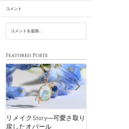
コメント
コメントを追加…
Featured Posts
リメイクStory―可愛さ取り
大丸東京POP
戻したオパール
ございました