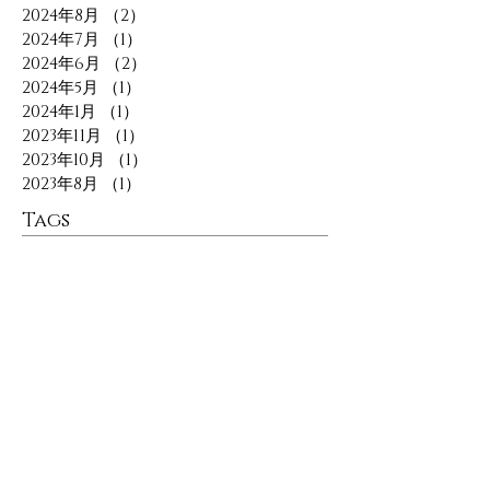
2024年8月
（2）
2件の記事
2024年7月
（1）
1件の記事
2024年6月
（2）
2件の記事
2024年5月
（1）
1件の記事
2024年1月
（1）
1件の記事
2023年11月
（1）
1件の記事
2023年10月
（1）
1件の記事
2023年8月
（1）
1件の記事
Tags
10周年
2020
ART
Amethyst
Australia
Baby
Babyring
Bridal
Christmas
Diamond
Emerald
Exhibition
Exhibiton
Gemstones
GeorgeNagata
Green
Happynewyear
Holidays
JEWELRY
Jazz
Jewellry
Jewelry
Kyoto
Madetoorder
Necklace
Newyear
Opal
PETHICA
PETHICA
POPPY
POPUP
Padparadscha
PathCode
Pathcode
REN
Ruby
Sapphire
Silver
Singapore
Star
Travel
Trip
Vocal Crossing
aquamarine
artforthought
bamboo
bridal
bridalring
cinemapethica
diamond
diamonds
engagementring
eucalyptus
gemstones
ginza
gold
happyholidays
isetan
jewellry
jewelry
kyoto
lotus
marriage
marriagering
moon
pethica
pethicajewelry