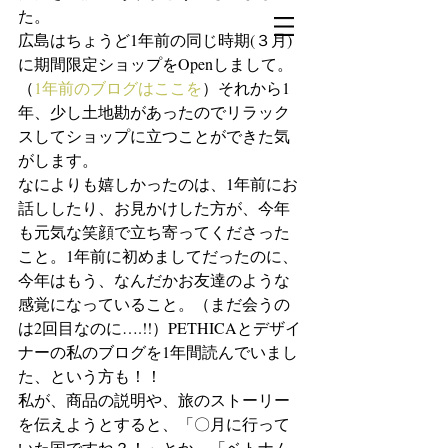
た。
広島はちょうど1年前の同じ時期(３月)
に期間限定ショップをOpenしまして。
（
1年前のブログはここを
）それから1
年、少し土地勘があったのでリラック
スしてショップに立つことができた気
がします。
なによりも嬉しかったのは、1年前にお
話ししたり、お見かけした方が、今年
も元気な笑顔で立ち寄ってくださった
こと。1年前に初めましてだったのに、
今年はもう、なんだかお友達のような
感覚になっていること。（まだ会うの
は2回目なのに….!!）PETHICAとデザイ
ナーの私のブログを1年間読んでいまし
た、という方も！！
私が、商品の説明や、旅のストーリー
を伝えようとすると、「〇月に行って
いた国ですね？！」とか、「ベトナム