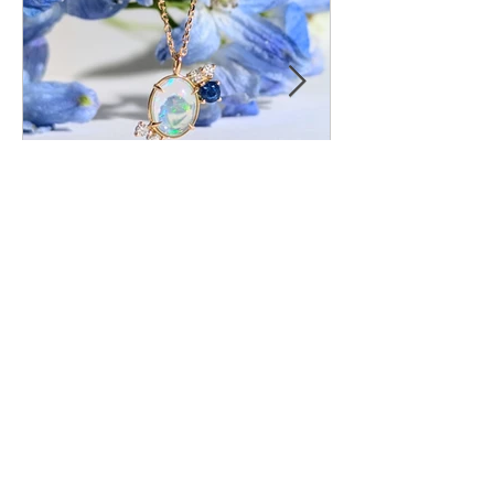
リメイクStory―可愛さ取り
大丸東京POP
戻したオパール
ございました
Recent Posts
リメイクStory―可愛さ取り
戻したオパール