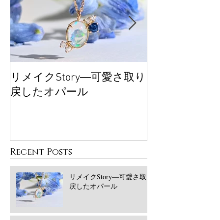
リメイクStory―可愛さ取り
大丸東京POP
戻したオパール
ございました
Recent Posts
リメイクStory―可愛さ取り
戻したオパール