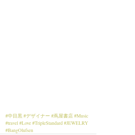
#中目黒
#デザイナー
#蔦屋書店
#Music
#travel
#Love
#TripleStandard
#JEWELRY
#BangOlufsen