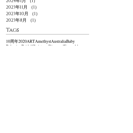
2024年1月
（1）
1件の記事
2023年11月
（1）
1件の記事
2023年10月
（1）
1件の記事
2023年8月
（1）
1件の記事
Tags
10周年
2020
ART
Amethyst
Australia
Baby
Babyring
Bridal
Christmas
Diamond
Emerald
Exhibition
Exhibiton
Gemstones
GeorgeNagata
Green
Happynewyear
Holidays
JEWELRY
Jazz
Jewellry
Jewelry
Kyoto
Madetoorder
Necklace
Newyear
Opal
PETHICA
PETHICA
POPPY
POPUP
Padparadscha
PathCode
Pathcode
REN
Ruby
Sapphire
Silver
Singapore
Star
Travel
Trip
Vocal Crossing
aquamarine
artforthought
bamboo
bridal
bridalring
cinemapethica
diamond
diamonds
engagementring
eucalyptus
gemstones
ginza
gold
happyholidays
isetan
jewellry
jewelry
kyoto
lotus
marriage
marriagering
moon
pethica
pethicajewelry
popup
princess
reform
ring
rings
silver
travel
あこや
Social Media