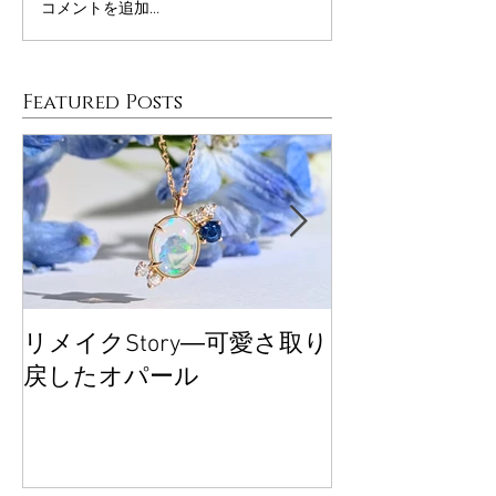
コメントを追加…
Featured Posts
リメイクStory―可愛さ取り
大丸東京POP
戻したオパール
ございました