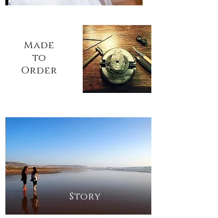
Made
to
Order
Story