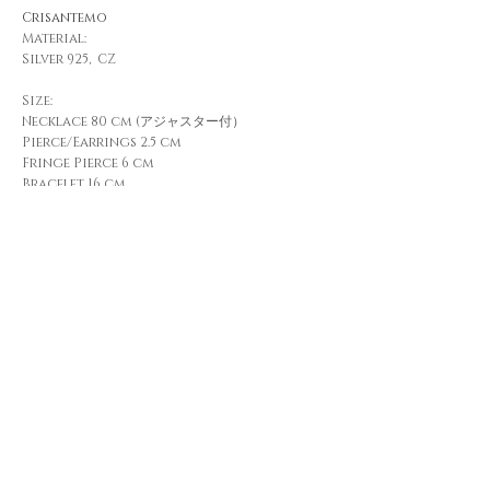
Crisantemo
Material:
Silver 925, CZ
Size:
Necklace 80 cm (アジャスター付）
Pierce/Earrings 2.5 cm
Fringe Pierce 6 cm
Bracelet 16 cm
Order
Back to Americas