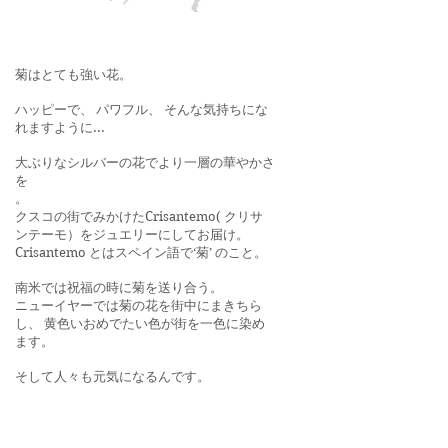
菊はとても強い花。
ハッピーで、 パワフル、 そんな気持ちにな
れますように...
大ぶりなシルバーの花でより一層の華やかさ
を
。
クスコの街でみかけたCrisantemo( クリサ
ンテーモ）をジュエリーにしてお届け。
Crisantemo とはスペイン語で‘菊’ のこと。
南米では祝福の時に菊を送り合う。
ニューイヤーでは菊の花を街中にまきちら
し、 黄色いおめでたい色が街を一色に染め
ます。
そして人々も元気になるんです。