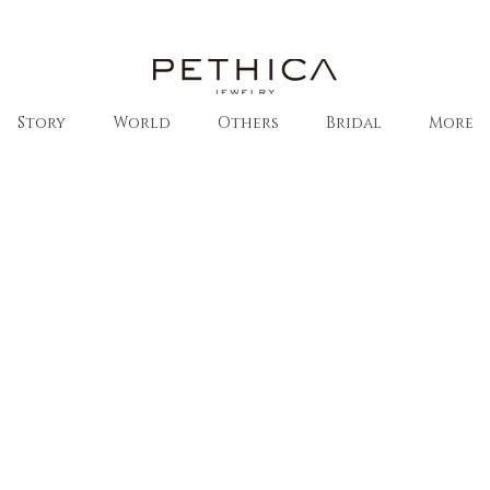
Story
World
Others
Bridal
More