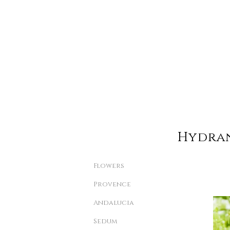
Hydra
Flowers
Provence
Andalucia
Sedum