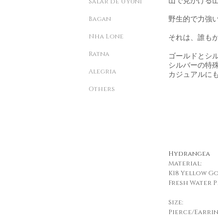
山で見かける
Salar de Uyuni
Bagan
野生的で力強
Nha Lone
それは、誰も
Ratna
ゴールドとシ
シルバーの特
Alegria
カジュアルに
Others
Hydrangea
Material:
K18 Yellow Go
Fresh Water P
Size:
Pierce/Earrin