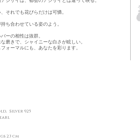
山アジサイは、都会のアジサイとは違って映る。
い、それでも花びらだけは可憐。
が持ち合わせている姿のよう。
ルバーの相性は抜群。
殊な磨きで、シャイニーな白さが眩しい。
もフォーマルにも、あなたを彩ります。
ld, Silver 925
earl
gs 2.3 cm