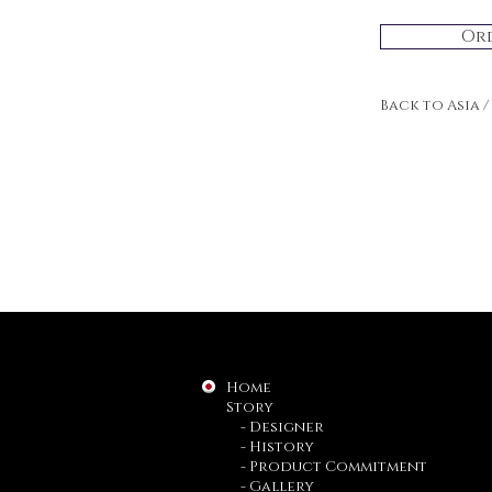
Or
Back to Asia 
Home
Story
- Designer
- History
- Product Commitment
- Gallery