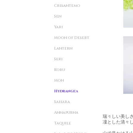
Crisantemo
Sen
Yari
Moon of Desert
Lantern
Seri
Koru
Mon
Hydrangea
Sahara
Annapurna
瑞々しい美し
凜とした清々
Taquile