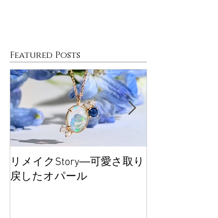
Featured Posts
リメイクStory―可愛さ取り
大丸東京POP
戻したオパール
ございました