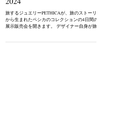
PETHICA個展のお知らせ
2024
旅するジュエリーPETHICAが、旅のストーリー
から生まれたペシカのコレクションの4日間の
展示販売会を開きます。 デザイナー自身が旅の
途中に出会った天然石で制作した一点モノのジ
ュエリーや、森パールとのコラボ新作を展示い
たします。