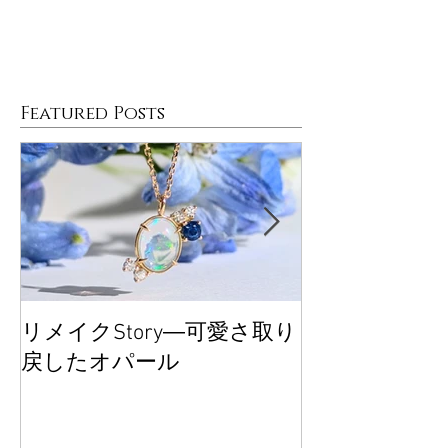
Featured Posts
リメイクStory―可愛さ取り
大丸東京POP
戻したオパール
ございました