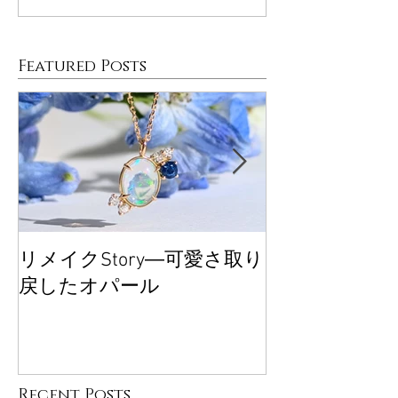
Featured Posts
リメイクStory―可愛さ取り
大丸東京POP
戻したオパール
ございました
Recent Posts