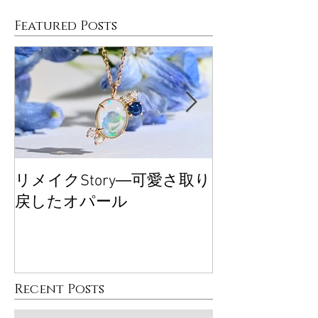
Featured Posts
リメイクStory―可愛さ取り
大丸東京POP
戻したオパール
ございました
Recent Posts