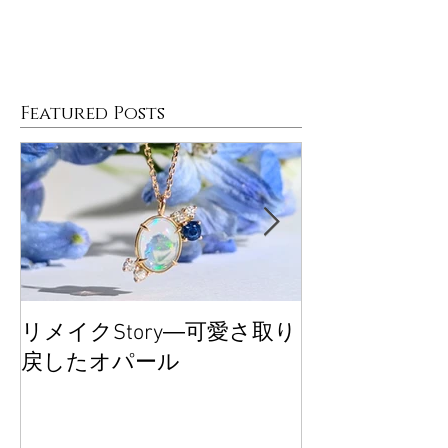
Featured Posts
リメイクStory―可愛さ取り
大丸東京POP
戻したオパール
ございました