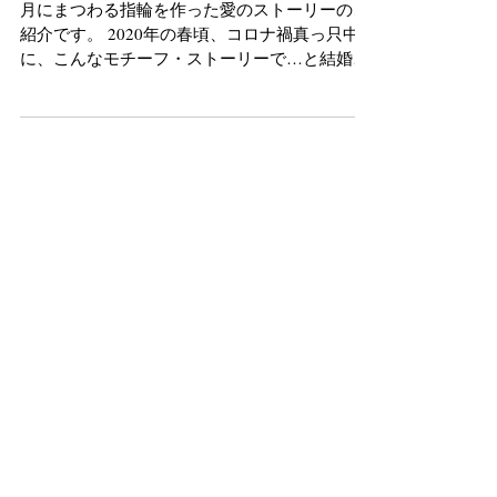
るかぎり永遠に愛し合える
月にまつわる指輪を作った愛のストーリーのご
紹介です。 2020年の春頃、コロナ禍真っ只中
に、こんなモチーフ・ストーリーで…と結婚指
輪のご依頼をいただきました。 ↓ ★テーマ、モ
チーフ ・年下先生と年上生徒の尊敬からはいっ
た恋 ・年齢差（８歳） ・英語がつなげてくれ
た...