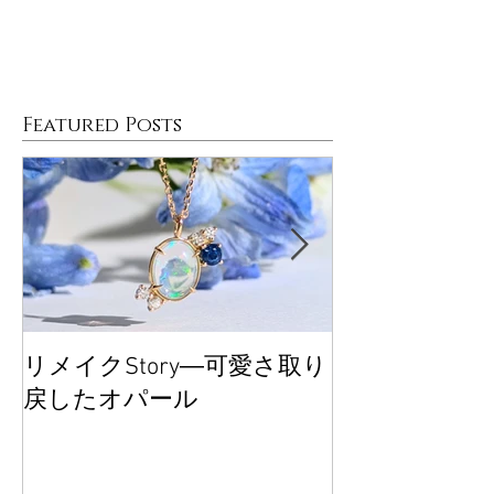
Featured Posts
リメイクStory―可愛さ取り
大丸東京POP
戻したオパール
ございました