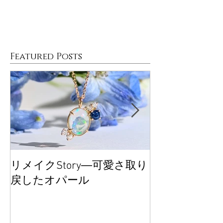
Featured Posts
リメイクStory―可愛さ取り
大丸東京POP
戻したオパール
ございました