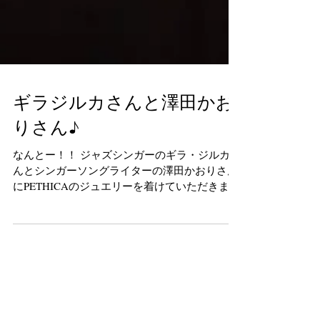
ギラジルカさんと澤田かお
りさん♪
なんとー！！ ジャズシンガーのギラ・ジルカさ
んとシンガーソングライターの澤田かおりさん
にPETHICAのジュエリーを着けていただきまし
た！ 感激です！！ お二人が着けて歌ってくだ
さったライブにお邪魔してきました。もう、お
二人の美人度も半端ないのですが、それより輝
きオーラ？と...