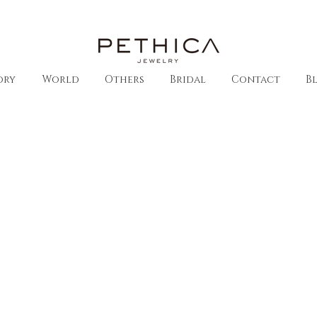
ory
World
Others
Bridal
Contact
B