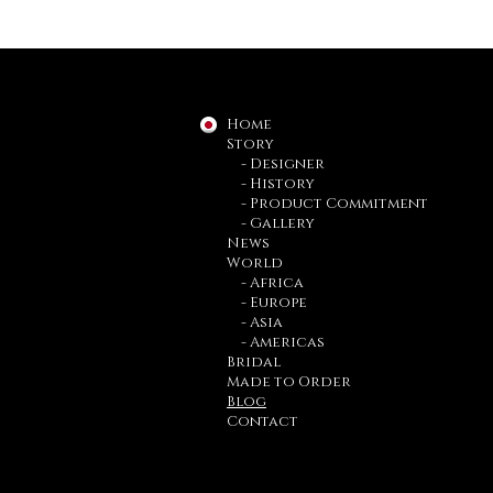
Home
Story
- Designer
- History
- Product Commitment
- Gallery
News
World
- Africa
- Europe
- Asia
- Americas
Bridal
Made to Order
Blog
Contact