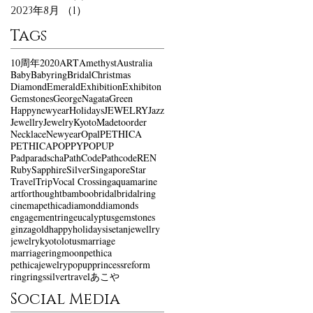
2023年8月
（1）
1件の記事
Tags
10周年
2020
ART
Amethyst
Australia
Baby
Babyring
Bridal
Christmas
Diamond
Emerald
Exhibition
Exhibiton
Gemstones
GeorgeNagata
Green
Happynewyear
Holidays
JEWELRY
Jazz
Jewellry
Jewelry
Kyoto
Madetoorder
Necklace
Newyear
Opal
PETHICA
PETHICA
POPPY
POPUP
Padparadscha
PathCode
Pathcode
REN
Ruby
Sapphire
Silver
Singapore
Star
Travel
Trip
Vocal Crossing
aquamarine
artforthought
bamboo
bridal
bridalring
cinemapethica
diamond
diamonds
engagementring
eucalyptus
gemstones
ginza
gold
happyholidays
isetan
jewellry
jewelry
kyoto
lotus
marriage
marriagering
moon
pethica
pethicajewelry
popup
princess
reform
ring
rings
silver
travel
あこや
Social Media