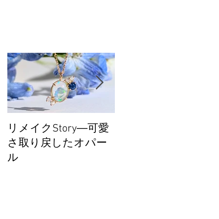
ン
と
敵
リメイクStory―可愛
大丸東京POPUPあり
さ取り戻したオパー
がとうございまし
ル
た！