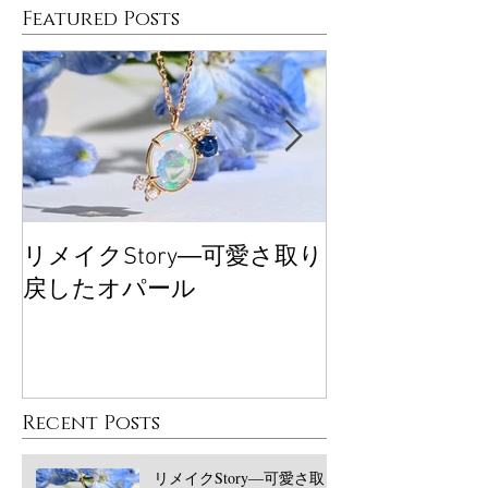
Featured Posts
リメイクStory―可愛さ取り
大丸東京POP
戻したオパール
ございました
Recent Posts
リメイクStory―可愛さ取り