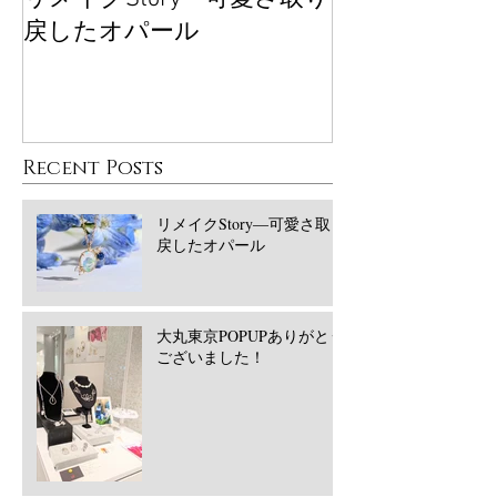
戻したオパール
ございました
Recent Posts
リメイクStory―可愛さ取り
戻したオパール
大丸東京POPUPありがとう
ございました！