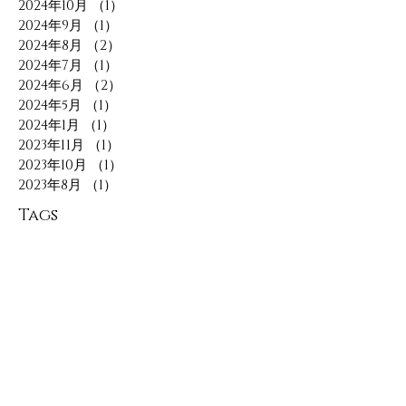
2024年10月
（1）
1件の記事
2024年9月
（1）
1件の記事
2024年8月
（2）
2件の記事
2024年7月
（1）
1件の記事
2024年6月
（2）
2件の記事
2024年5月
（1）
1件の記事
2024年1月
（1）
1件の記事
2023年11月
（1）
1件の記事
2023年10月
（1）
1件の記事
2023年8月
（1）
1件の記事
Tags
10周年
2020
ART
Amethyst
Australia
Baby
Babyring
Bridal
Christmas
Diamond
Emerald
Exhibition
Exhibiton
Gemstones
GeorgeNagata
Green
Happynewyear
Holidays
JEWELRY
Jazz
Jewellry
Jewelry
Kyoto
Madetoorder
Necklace
Newyear
Opal
PETHICA
PETHICA
POPPY
POPUP
Padparadscha
PathCode
Pathcode
REN
Ruby
Sapphire
Silver
Singapore
Star
Travel
Trip
Vocal Crossing
aquamarine
artforthought
bamboo
bridal
bridalring
cinemapethica
diamond
diamonds
engagementring
eucalyptus
gemstones
ginza
gold