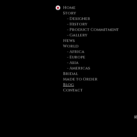
Home
Story
- Designer
- History
- Product Commitment
- Gallery
News
World
- Africa
- Europe
- Asia
- Americas
Bridal
Made to Order
Blog
Contact