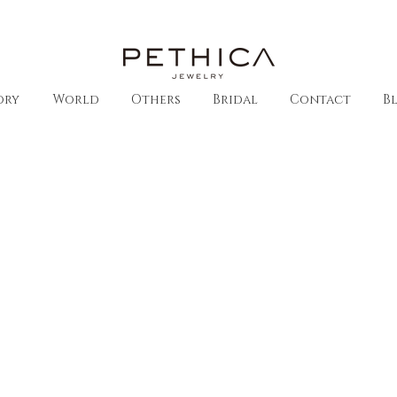
ory
World
Others
Bridal
Contact
B