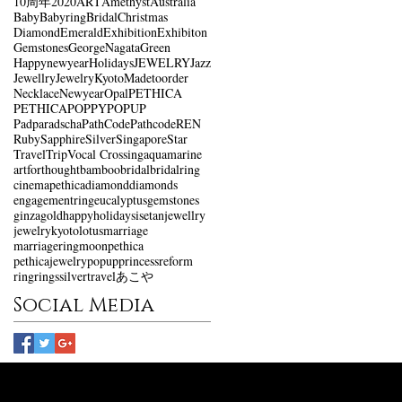
10周年
2020
ART
Amethyst
Australia
Baby
Babyring
Bridal
Christmas
Diamond
Emerald
Exhibition
Exhibiton
Gemstones
GeorgeNagata
Green
Happynewyear
Holidays
JEWELRY
Jazz
Jewellry
Jewelry
Kyoto
Madetoorder
Necklace
Newyear
Opal
PETHICA
PETHICA
POPPY
POPUP
Padparadscha
PathCode
Pathcode
REN
Ruby
Sapphire
Silver
Singapore
Star
Travel
Trip
Vocal Crossing
aquamarine
artforthought
bamboo
bridal
bridalring
cinemapethica
diamond
diamonds
engagementring
eucalyptus
gemstones
ginza
gold
happyholidays
isetan
jewellry
jewelry
kyoto
lotus
marriage
marriagering
moon
pethica
pethicajewelry
popup
princess
reform
ring
rings
silver
travel
あこや
Social Media