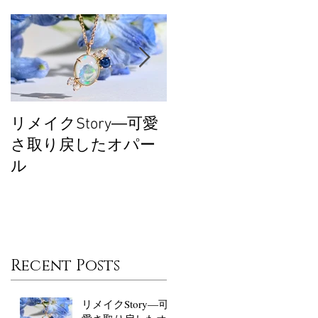
リメイクStory―可愛
大丸東京POPUPあり
さ取り戻したオパー
がとうございまし
ル
た！
Recent Posts
リメイクStory―可