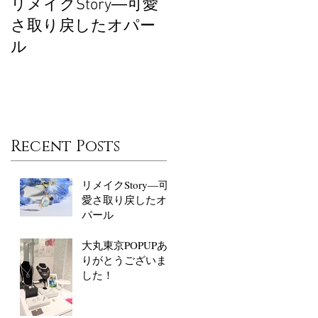
リメイクStory―可愛
大丸東京POPUPあり
さ取り戻したオパー
がとうございまし
ル
た！
Recent Posts
リメイクStory―可
愛さ取り戻したオ
パール
大丸東京POPUPあ
りがとうございま
した！