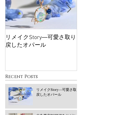
リメイクStory―可愛さ取り
大丸東京POP
戻したオパール
ございました
Recent Posts
リメイクStory―可愛さ取り
戻したオパール