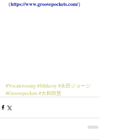
https://www.groovepockets.com/
（
）
#Vocalcrossing
#Jilldecoy
#永田ジョージ
#Groovepockets
#大和田慧