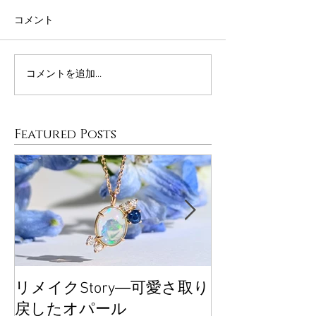
コメント
コメントを追加…
Featured Posts
リメイクStory―可愛さ取り
大丸東京POP
戻したオパール
ございました