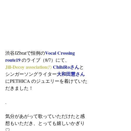
Vocal Crossing 
渋谷JZbratで恒例の
route19 
のライブ（8/7）にて、
Jill-Decoy association
ChihiRoさん
の
と
大和田慧さん
シンガーソングライター
にPETHICA のジュエリーを着けていた
だきました！
.
気分があがって歌っていただけたと感
想もいただき、とっても嬉しいかぎり
♡