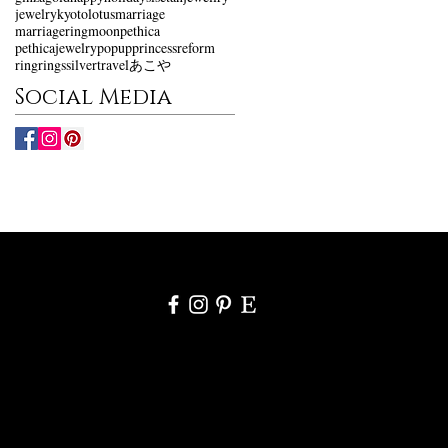
jewelry
kyoto
lotus
marriage
marriagering
moon
pethica
pethicajewelry
popup
princess
reform
ring
rings
silver
travel
あこや
Social Media