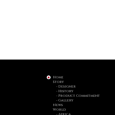
Home
Story
- Designer
- History
- Product Commitment
- Gallery
News
World
- Africa