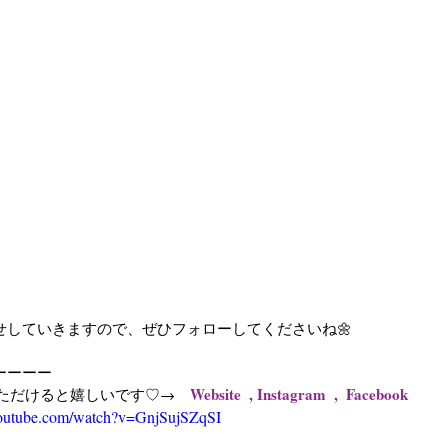
知らせしていきますので、ぜひフォローしてくださいね🌼
ーーーー
Website
  , 
Instagram
  , 
 Facebook
いただけると嬉しいです♡→　
youtube.com/watch?v=GnjSujSZqSI