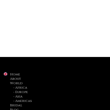
Home
About
World
- Africa
- Europe
- Asia
- Americas
Bridal
Blog