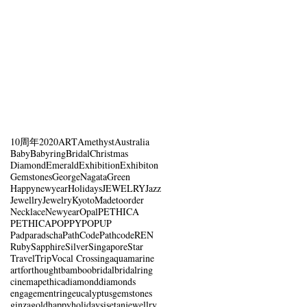
10周年
2020
ART
Amethyst
Australia
Baby
Babyring
Bridal
Christmas
Diamond
Emerald
Exhibition
Exhibiton
Gemstones
GeorgeNagata
Green
Happynewyear
Holidays
JEWELRY
Jazz
Jewellry
Jewelry
Kyoto
Madetoorder
Necklace
Newyear
Opal
PETHICA
PETHICA
POPPY
POPUP
Padparadscha
PathCode
Pathcode
REN
Ruby
Sapphire
Silver
Singapore
Star
Travel
Trip
Vocal Crossing
aquamarine
artforthought
bamboo
bridal
bridalring
cinemapethica
diamond
diamonds
engagementring
eucalyptus
gemstones
ginza
gold
happyholidays
isetan
jewellry