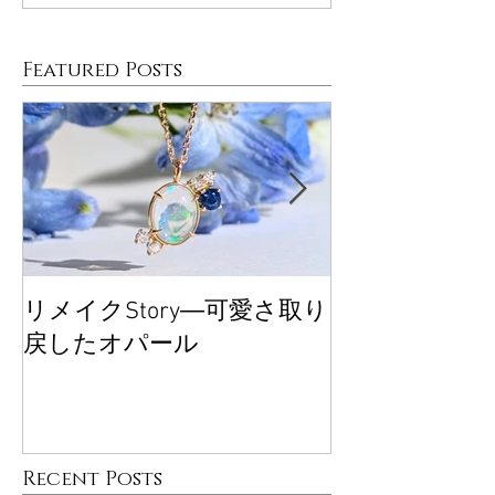
Featured Posts
リメイクStory―可愛さ取り
大丸東京POP
戻したオパール
ございました
Recent Posts