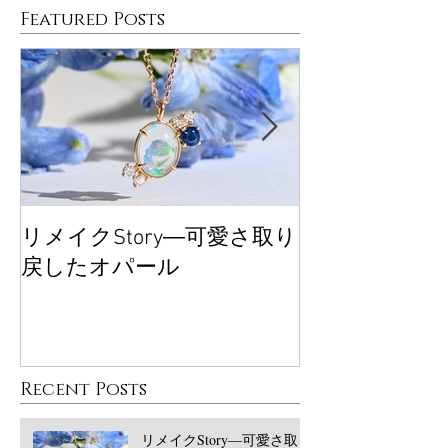
Featured Posts
リメイクStory―可愛さ取り
大丸東京POP
戻したオパール
ございました
Recent Posts
リメイクStory―可愛さ取り